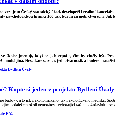
čekat v dalším období?
vrzuje to Český statistický úřad, developeři i realitní kanceláře.
aly psychologickou hranici 100 tisíc korun za metr čtvereční. Jak
 ve školce jmenují, když se jich zeptáte, čím by chtěly být. Pro
ež mnohá jiná. Nesetkáte se zde s jednotvárností, a budete-li snaž
ě? Kupte si jeden v projektu Bydlení Úvaly
rné budovy, a to jak z ekonomického, tak i ekologického hlediska. Spot
 v jejím nedalekém okolí nemovitosti vyhovující vašim požadavkům, se