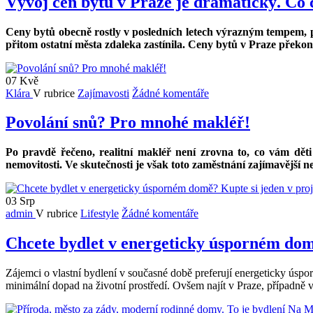
Vývoj cen bytů v Praze je dramatický. Co 
Ceny bytů obecně rostly v posledních letech výrazným tempem, pot
přitom ostatní města zdaleka zastínila. Ceny bytů v Praze překon
07
Kvě
Klára
V rubrice
Zajímavosti
Žádné komentáře
Povolání snů? Pro mnohé makléř!
Po pravdě řečeno, realitní makléř není zrovna to, co vám děti
nemovitosti. Ve skutečnosti je však toto zaměstnání zajímavější n
03
Srp
admin
V rubrice
Lifestyle
Žádné komentáře
Chcete bydlet v energeticky úsporném dom
Zájemci o vlastní bydlení v současné době preferují energeticky úspo
minimální dopad na životní prostředí. Ovšem najít v Praze, případně