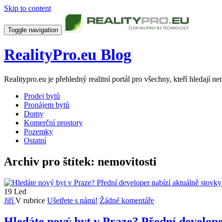
Skip to content
Toggle navigation
RealityPro.eu Blog
Realitypro.eu je přehledný realitní portál pro všechny, kteří hledají 
Prodej bytů
Pronájem bytů
Domy
Komerční prostory
Pozemky
Ostatní
Archiv pro štítek: nemovitosti
19
Led
Jiří
V rubrice
Ušetřete s námi!
Žádné komentáře
Hledáte nový byt v Praze? Přední develope