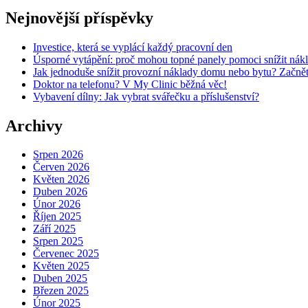
Nejnovější příspěvky
Investice, která se vyplácí každý pracovní den
Úsporné vytápění: proč mohou topné panely pomoci snížit nák
Jak jednoduše snížit provozní náklady domu nebo bytu? Začnět
Doktor na telefonu? V My Clinic běžná věc!
Vybavení dílny: Jak vybrat svářečku a příslušenství?
Archivy
Srpen 2026
Červen 2026
Květen 2026
Duben 2026
Únor 2026
Říjen 2025
Září 2025
Srpen 2025
Červenec 2025
Květen 2025
Duben 2025
Březen 2025
Únor 2025