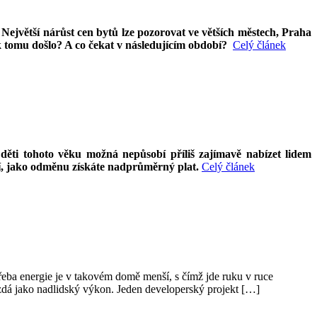
 Největší nárůst cen bytů lze pozorovat ve větších městech, Praha
 k tomu došlo? A co čekat v následujícím období?
Celý článek
 děti tohoto věku možná nepůsobí příliš zajímavě nabízet lidem
iví, jako odměnu získáte nadprůměrný plat.
Celý článek
řeba energie je v takovém domě menší, s čímž jde ruku v ruce
 zdá jako nadlidský výkon. Jeden developerský projekt […]