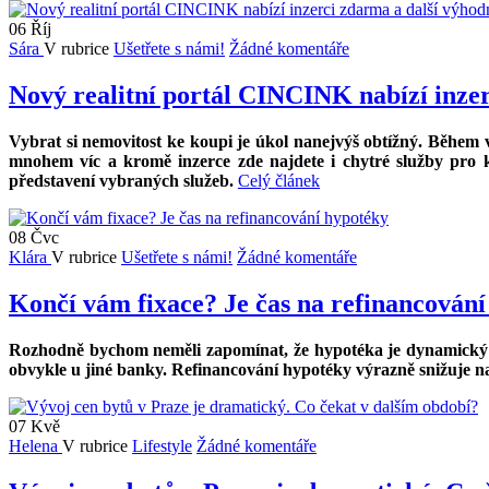
06
Říj
Sára
V rubrice
Ušetřete s námi!
Žádné komentáře
Nový realitní portál CINCINK nabízí inzer
Vybrat si nemovitost ke koupi je úkol nanejvýš obtížný. Během v
mnohem víc a kromě inzerce zde najdete i chytré služby pro k
představení vybraných služeb.
Celý článek
08
Čvc
Klára
V rubrice
Ušetřete s námi!
Žádné komentáře
Končí vám fixace? Je čas na refinancován
Rozhodně bychom neměli zapomínat, že hypotéka je dynamický 
obvykle u jiné banky. Refinancování hypotéky výrazně snižuje na
07
Kvě
Helena
V rubrice
Lifestyle
Žádné komentáře