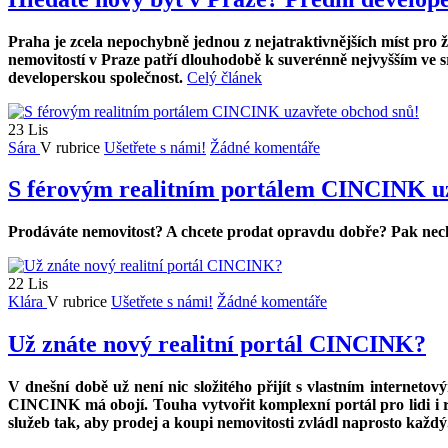
Praha je zcela nepochybně jednou z nejatraktivnějších míst pro ž
nemovitostí v Praze patří dlouhodobě k suverénně nejvyšším ve sr
developerskou společnost.
Celý článek
23
Lis
Sára
V rubrice
Ušetřete s námi!
Žádné komentáře
S férovým realitním portálem CINCINK uz
Prodáváte nemovitost? A chcete prodat opravdu dobře? Pak necho
22
Lis
Klára
V rubrice
Ušetřete s námi!
Žádné komentáře
Už znáte nový realitní portál CINCINK?
V dnešní době už není nic složitého přijít s vlastním internet
CINCINK má obojí. Touha vytvořit komplexní portál pro lidi i 
služeb tak, aby prodej a koupi nemovitosti zvládl naprosto každý.