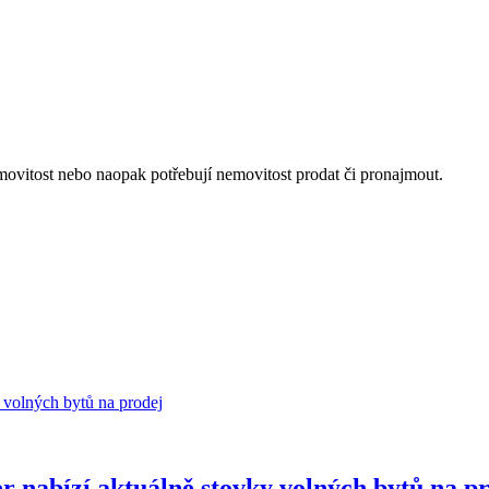
nemovitost nebo naopak potřebují nemovitost prodat či pronajmout.
r nabízí aktuálně stovky volných bytů na p