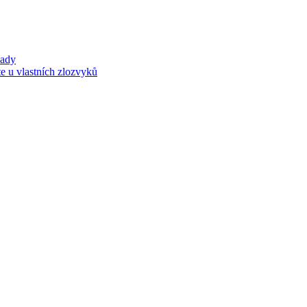
lady
e u vlastních zlozvyků