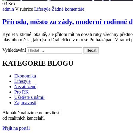
03
Srp
admin
V rubrice
Lifestyle
Žádné komentáře
Příroda, město za zády, moderní rodinné 
Bydlet v klidné lokalitě, ale přitom mít na dosah ruky všechny před
hlavního města, jako jsou Drahelčice v okrese Praha-západ. V rámci
Vyhledávání
KATEGORIE BLOGU
Ekonomika
Lifestyle
Nezařazené
Pro RK
Ušetřete s námi!
Zajímavosti
Aktuálně nabízíme
nemovitostí
od
realitních kanceláří.
Přejít na portál