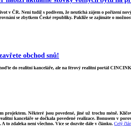
ivot v ČR. Není tudíž s podivem, že neutichá zájem o pořízení nov
ovnání se zbytkem České republiky. Pakliže se zajímáte o možnosti
avřete obchod snů!
ďte do realitní kanceláře, ale na férový realitní portál CINCINK
ovým projektem. Některé jsou povedené, jiné už trochu méně. Klíčo
realitní kanceláře se dočkala povedené realizace. Bonusem v po
 A to zdaleka není všechno. Více se dozvíte dále v článku.
Celý člá