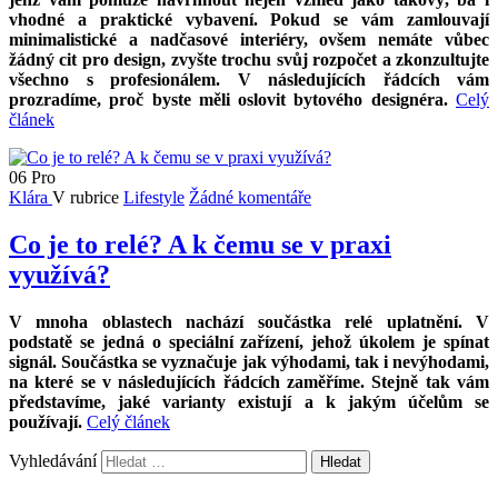
vhodné a praktické vybavení. Pokud se vám zamlouvají
minimalistické a nadčasové interiéry, ovšem nemáte vůbec
žádný cit pro design, zvyšte trochu svůj rozpočet a zkonzultujte
všechno s profesionálem. V následujících řádcích vám
prozradíme, proč byste měli oslovit bytového designéra.
Celý
článek
06
Pro
Klára
V rubrice
Lifestyle
Žádné komentáře
Co je to relé? A k čemu se v praxi
využívá?
V mnoha oblastech nachází součástka relé uplatnění. V
podstatě se jedná o speciální zařízení, jehož úkolem je spínat
signál. Součástka se vyznačuje jak výhodami, tak i nevýhodami,
na které se v následujících řádcích zaměříme. Stejně tak vám
představíme, jaké varianty existují a k jakým účelům se
používají.
Celý článek
Vyhledávání