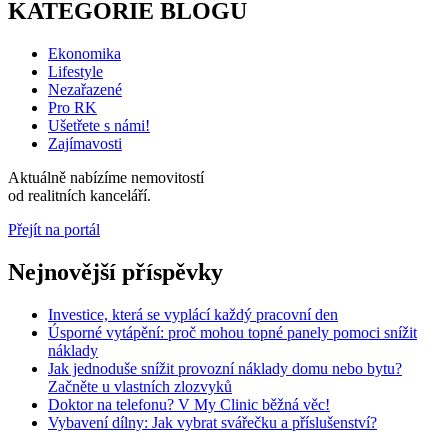
KATEGORIE BLOGU
Ekonomika
Lifestyle
Nezařazené
Pro RK
Ušetřete s námi!
Zajímavosti
Aktuálně nabízíme
nemovitostí
od
realitních kanceláří.
Přejít na portál
Nejnovější příspěvky
Investice, která se vyplácí každý pracovní den
Úsporné vytápění: proč mohou topné panely pomoci snížit
náklady
Jak jednoduše snížit provozní náklady domu nebo bytu?
Začněte u vlastních zlozvyků
Doktor na telefonu? V My Clinic běžná věc!
Vybavení dílny: Jak vybrat svářečku a příslušenství?