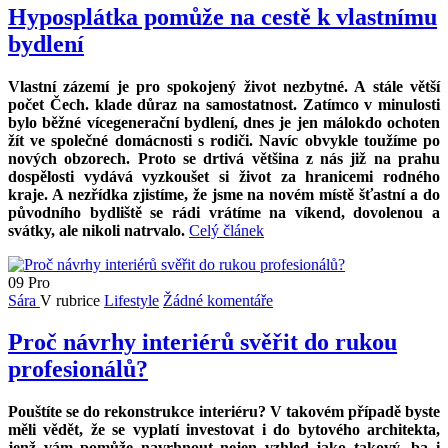
Hyposplátka pomůže na cestě k vlastnímu
bydlení
Vlastní zázemí je pro spokojený život nezbytné. A stále větší
počet Čech. klade důraz na samostatnost. Zatímco v minulosti
bylo běžné vícegenerační bydlení, dnes je jen málokdo ochoten
žít ve společné domácnosti s rodiči. Navíc obvykle toužíme po
nových obzorech. Proto se drtivá většina z nás již na prahu
dospělosti vydává vyzkoušet si život za hranicemi rodného
kraje. A nezřídka zjistíme, že jsme na novém místě šťastní a do
původního bydliště se rádi vrátíme na víkend, dovolenou a
svátky, ale nikoli natrvalo.
Celý článek
09
Pro
Sára
V rubrice
Lifestyle
Žádné komentáře
Proč návrhy interiérů svěřit do rukou
profesionálů?
Pouštíte se do rekonstrukce interiéru? V takovém případě byste
měli vědět, že se vyplatí investovat i do bytového architekta,
jenž vám pomůže navrhnout nejen vzhled jako takový, ba i