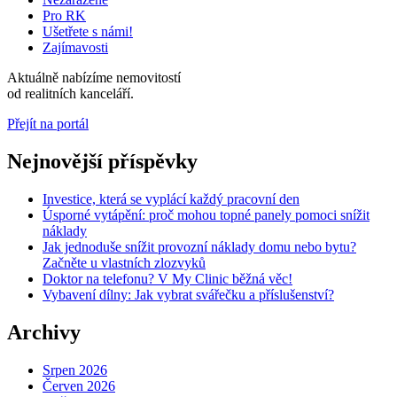
Pro RK
Ušetřete s námi!
Zajímavosti
Aktuálně nabízíme
nemovitostí
od
realitních kanceláří.
Přejít na portál
Nejnovější příspěvky
Investice, která se vyplácí každý pracovní den
Úsporné vytápění: proč mohou topné panely pomoci snížit
náklady
Jak jednoduše snížit provozní náklady domu nebo bytu?
Začněte u vlastních zlozvyků
Doktor na telefonu? V My Clinic běžná věc!
Vybavení dílny: Jak vybrat svářečku a příslušenství?
Archivy
Srpen 2026
Červen 2026