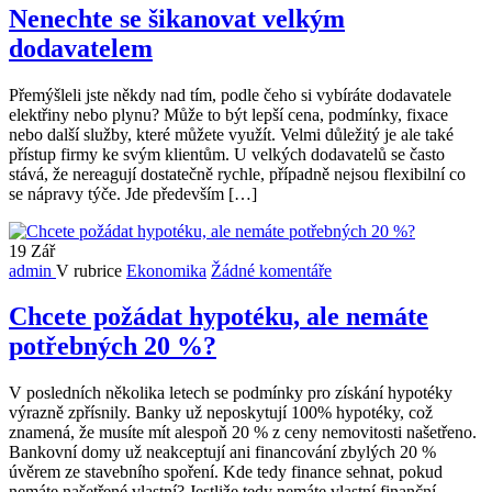
Nenechte se šikanovat velkým
dodavatelem
Přemýšleli jste někdy nad tím, podle čeho si vybíráte dodavatele
elektřiny nebo plynu? Může to být lepší cena, podmínky, fixace
nebo další služby, které můžete využít. Velmi důležitý je ale také
přístup firmy ke svým klientům. U velkých dodavatelů se často
stává, že nereagují dostatečně rychle, případně nejsou flexibilní co
se nápravy týče. Jde především […]
19
Zář
admin
V rubrice
Ekonomika
Žádné komentáře
Chcete požádat hypotéku, ale nemáte
potřebných 20 %?
V posledních několika letech se podmínky pro získání hypotéky
výrazně zpřísnily. Banky už neposkytují 100% hypotéky, což
znamená, že musíte mít alespoň 20 % z ceny nemovitosti našetřeno.
Bankovní domy už neakceptují ani financování zbylých 20 %
úvěrem ze stavebního spoření. Kde tedy finance sehnat, pokud
nemáte našetřené vlastní? Jestliže tedy nemáte vlastní finanční