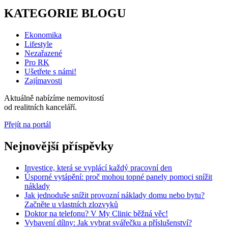
KATEGORIE BLOGU
Ekonomika
Lifestyle
Nezařazené
Pro RK
Ušetřete s námi!
Zajímavosti
Aktuálně nabízíme
nemovitostí
od
realitních kanceláří.
Přejít na portál
Nejnovější příspěvky
Investice, která se vyplácí každý pracovní den
Úsporné vytápění: proč mohou topné panely pomoci snížit
náklady
Jak jednoduše snížit provozní náklady domu nebo bytu?
Začněte u vlastních zlozvyků
Doktor na telefonu? V My Clinic běžná věc!
Vybavení dílny: Jak vybrat svářečku a příslušenství?