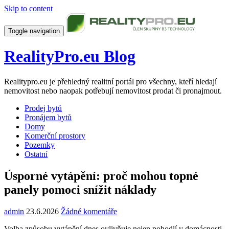
Skip to content
Toggle navigation
RealityPro.eu Blog
Realitypro.eu je přehledný realitní portál pro všechny, kteří hledají
nemovitost nebo naopak potřebují nemovitost prodat či pronajmout.
Prodej bytů
Pronájem bytů
Domy
Komerční prostory
Pozemky
Ostatní
Úsporné vytápění: proč mohou topné
panely pomoci snížit náklady
admin
23.6.2026
Žádné komentáře
Volba způsobu vytápění dnes ovlivňuje nejen pohodlí v domácnosti,