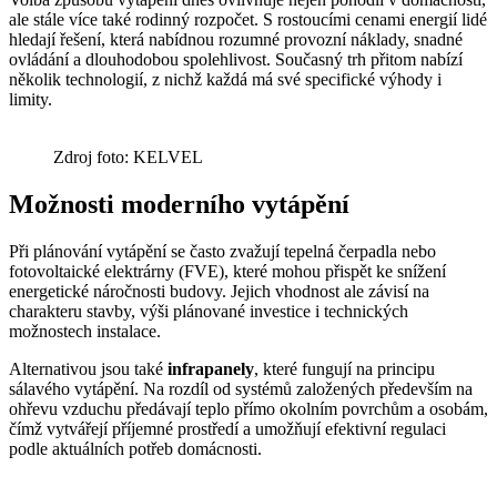
ale stále více také rodinný rozpočet. S rostoucími cenami energií lidé
hledají řešení, která nabídnou rozumné provozní náklady, snadné
ovládání a dlouhodobou spolehlivost. Současný trh přitom nabízí
několik technologií, z nichž každá má své specifické výhody i
limity.
Zdroj foto: KELVEL
Možnosti moderního vytápění
Při plánování vytápění se často zvažují tepelná čerpadla nebo
fotovoltaické elektrárny (FVE), které mohou přispět ke snížení
energetické náročnosti budovy. Jejich vhodnost ale závisí na
charakteru stavby, výši plánované investice i technických
možnostech instalace.
Alternativou jsou také
infrapanely
, které fungují na principu
sálavého vytápění. Na rozdíl od systémů založených především na
ohřevu vzduchu předávají teplo přímo okolním povrchům a osobám,
čímž vytvářejí příjemné prostředí a umožňují efektivní regulaci
podle aktuálních potřeb domácnosti.