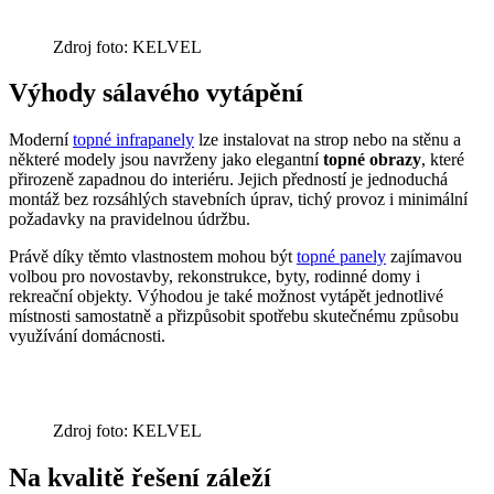
Zdroj foto: KELVEL
Výhody sálavého vytápění
Moderní
topné infrapanely
lze instalovat na strop nebo na stěnu a
některé modely jsou navrženy jako elegantní
topné obrazy
, které
přirozeně zapadnou do interiéru. Jejich předností je jednoduchá
montáž bez rozsáhlých stavebních úprav, tichý provoz i minimální
požadavky na pravidelnou údržbu.
Právě díky těmto vlastnostem mohou být
topné panely
zajímavou
volbou pro novostavby, rekonstrukce, byty, rodinné domy i
rekreační objekty. Výhodou je také možnost vytápět jednotlivé
místnosti samostatně a přizpůsobit spotřebu skutečnému způsobu
využívání domácnosti.
Zdroj foto: KELVEL
Na kvalitě řešení záleží