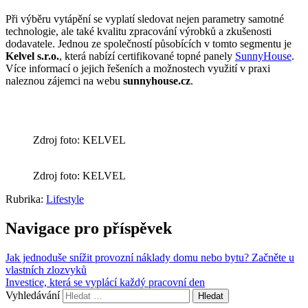
Při výběru vytápění se vyplatí sledovat nejen parametry samotné
technologie, ale také kvalitu zpracování výrobků a zkušenosti
dodavatele. Jednou ze společností působících v tomto segmentu je
Kelvel s.r.o.
, která nabízí certifikované topné panely
SunnyHouse
.
Více informací o jejich řešeních a možnostech využití v praxi
naleznou zájemci na webu
sunnyhouse.cz
.
Zdroj foto: KELVEL
Zdroj foto: KELVEL
Rubrika:
Lifestyle
Navigace pro příspěvek
Jak jednoduše snížit provozní náklady domu nebo bytu? Začněte u
vlastních zlozvyků
Investice, která se vyplácí každý pracovní den
Vyhledávání