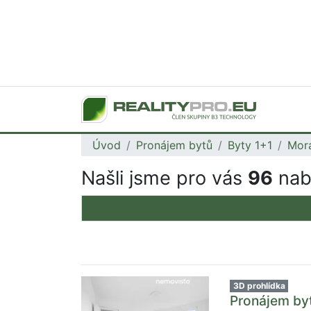
Úvod
Pronájem bytů
Byty 1+1
Mora
Našli jsme pro vás
96
nabí
3D prohlídka
Pronájem byt