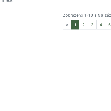
a měsíc
Zobrazeno
1-10
z
96
záz
Previous
«
1
2
3
4
5