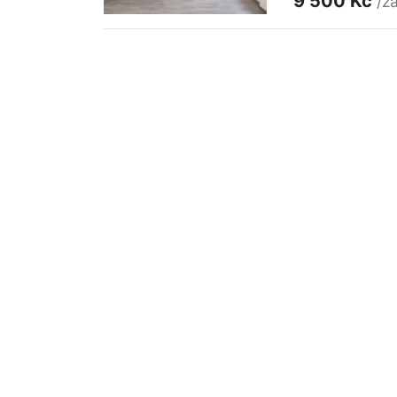
9 500 Kč
/z