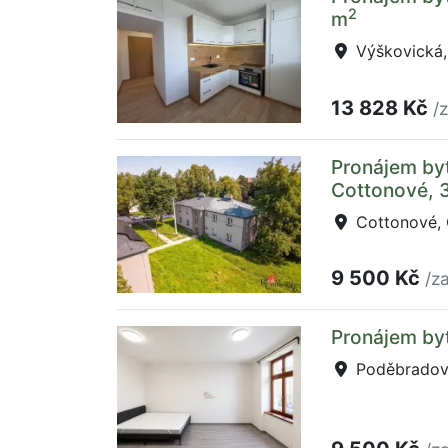
2
m
Výškovická,
13 828 Kč
/
Pronájem byt
Cottonové, 
Cottonové, 
9 500 Kč
/z
Pronájem by
Poděbradova