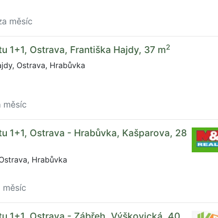
za měsíc
2
u 1+1, Ostrava, Františka Hajdy, 37 m
jdy, Ostrava, Hrabůvka
a měsíc
u 1+1, Ostrava - Hrabůvka, Kašparova, 28
Ostrava, Hrabůvka
a měsíc
u 1+1, Ostrava - Zábřeh, Výškovická, 40