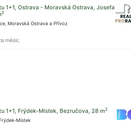
u 1+1, Ostrava - Moravská Ostrava, Josefa
2
m
ce, Moravská Ostrava a Přívoz
za měsíc
2
u 1+1, Frýdek-Místek, Bezručova, 28 m
Frýdek-Místek