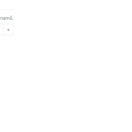
namů.
Next
»