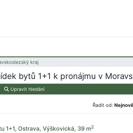
vskoslezský kraj
dek bytů 1+1 k pronájmu v Moravs
Upravit hledání
Řadit od:
Nejnově
2
u 1+1, Ostrava, Výškovická, 39 m