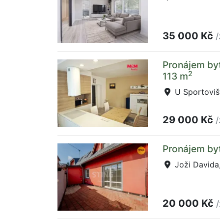
35 000 Kč
/
Pronájem byt
2
113 m
U Sportovišt
29 000 Kč
/
Pronájem byt
Joži Davida
20 000 Kč