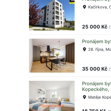
Kačírkova, 
25 000 Kč
/
Pronájem byt
28. října, M
35 000 Kč
/
Pronájem byt
Kopeckého,
Matěje Kope