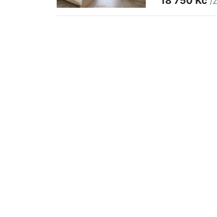
18 750 Kč
/