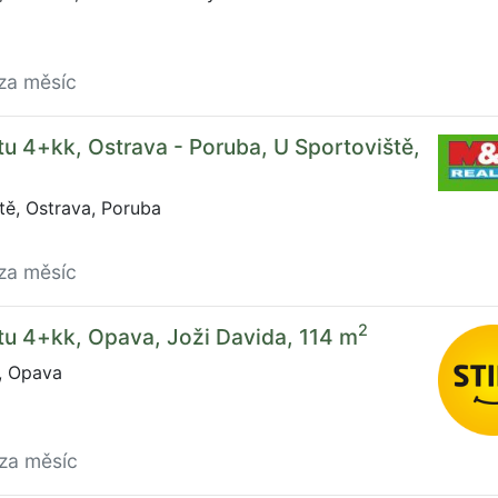
za měsíc
u 4+kk, Ostrava - Poruba, U Sportoviště,
ě, Ostrava, Poruba
za měsíc
2
u 4+kk, Opava, Joži Davida, 114 m
, Opava
/za měsíc