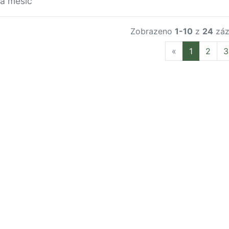
za měsíc
Zobrazeno
1-10
z
24
záz
Previous
«
1
2
3