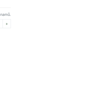
namů.
Next
»