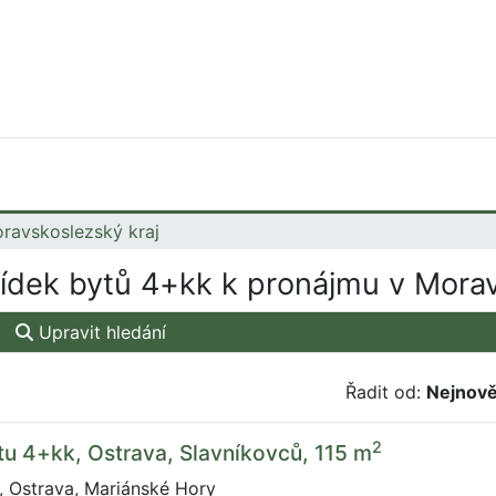
ravskoslezský kraj
dek bytů 4+kk k pronájmu v Morav
Upravit hledání
Řadit od:
Nejnově
2
u 4+kk, Ostrava, Slavníkovců, 115 m
, Ostrava, Mariánské Hory