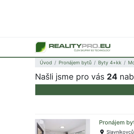
Úvod
Pronájem bytů
Byty 4+kk
Mo
Našli jsme pro vás
24
nabí
Pronájem byt
Slavníkovců