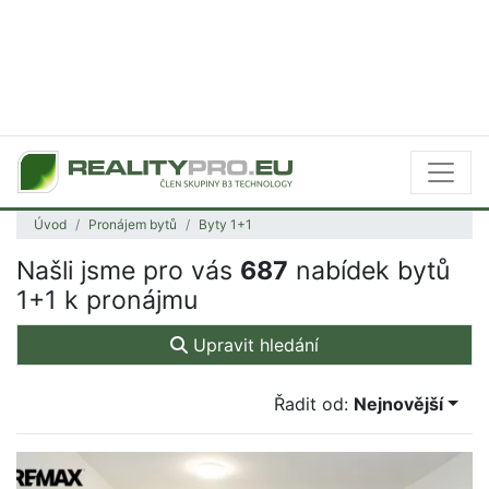
Úvod
Pronájem bytů
Byty 1+1
Našli jsme pro vás
687
nabídek bytů
1+1 k pronájmu
Upravit hledání
Řadit od:
Nejnovější