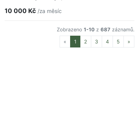
10 000 Kč
/za měsíc
Zobrazeno
1-10
z
687
záznamů.
Previous
Nex
«
1
2
3
4
5
»