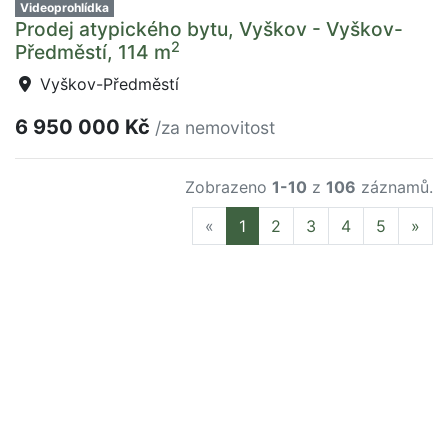
Videoprohlídka
Prodej atypického bytu, Vyškov - Vyškov-
2
Předměstí, 114 m
Vyškov-Předměstí
6 950 000 Kč
/za nemovitost
Zobrazeno
1-10
z
106
záznamů.
Previous
Nex
«
1
2
3
4
5
»