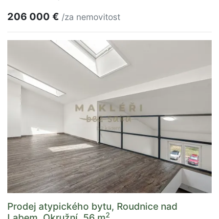
206 000 €
/za nemovitost
Prodej atypického bytu, Roudnice nad
2
Labem, Okružní, 56 m