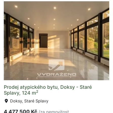
Prodej atypického bytu, Doksy - Staré
2
Splavy, 124 m
Doksy, Staré Splavy
4 477 500 Kč
/za nemovitost