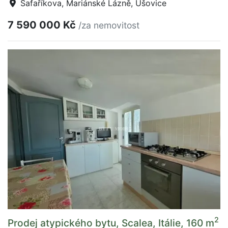
Šafaříkova, Mariánské Lázně, Úšovice
7 590 000 Kč
/za nemovitost
2
Prodej atypického bytu, Scalea, Itálie, 160 m