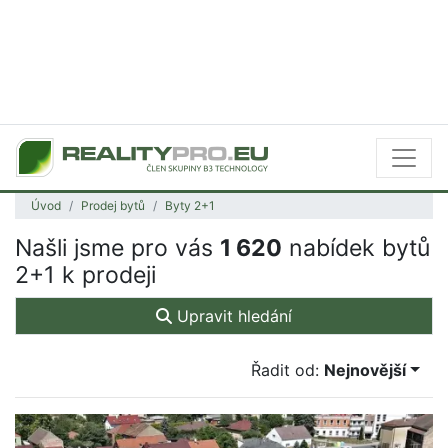
Úvod
Prodej bytů
Byty 2+1
Našli jsme pro vás
1 620
nabídek bytů
2+1 k prodeji
Upravit hledání
Řadit od:
Nejnovější