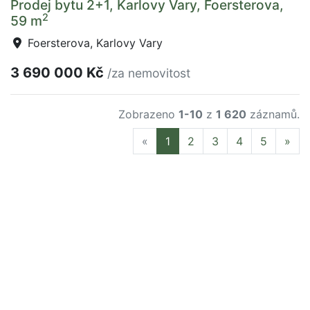
Prodej bytu 2+1, Karlovy Vary, Foersterova,
2
59 m
Foersterova, Karlovy Vary
3 690 000 Kč
/za nemovitost
Zobrazeno
1-10
z
1 620
záznamů.
Previous
Nex
«
1
2
3
4
5
»