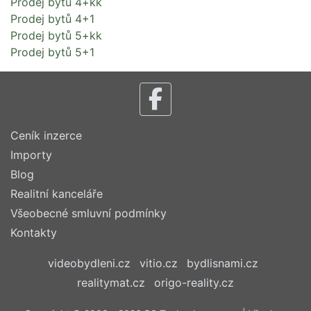
Prodej bytů 4+kk
Prodej bytů 4+1
Prodej bytů 5+kk
Prodej bytů 5+1
Ceník inzerce
Importy
Blog
Realitní kanceláře
Všeobecné smluvní podmínky
Kontakty
videobydleni.cz
vitio.cz
bydlisnami.cz
realitymat.cz
origo-reality.cz