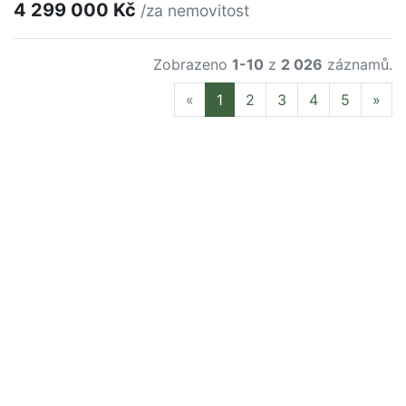
4 299 000 Kč
/za nemovitost
Zobrazeno
1-10
z
2 026
záznamů.
Previous
Nex
«
1
2
3
4
5
»