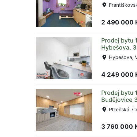
Františkovsk
2 490 000
Prodej bytu 
Hybešova, 3
Hybešova, V
4 249 000
Prodej bytu 
Budějovice 3
Plzeňská, Č
3 760 000 