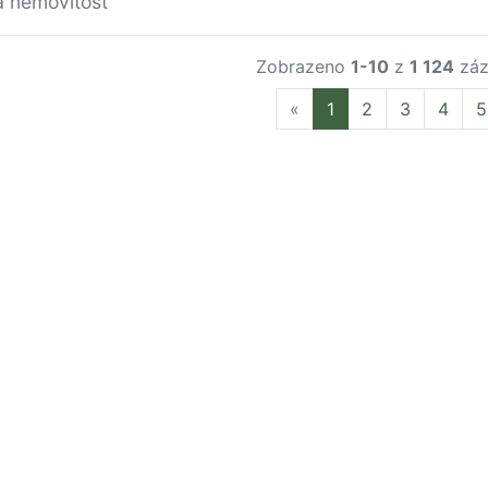
a nemovitost
Zobrazeno
1-10
z
1 124
záz
Previous
«
1
2
3
4
5