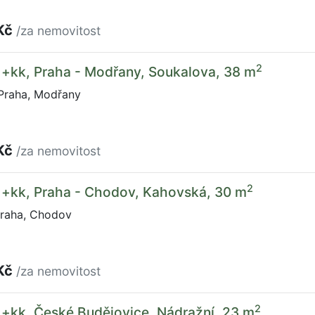
Kč
/za nemovitost
2
1+kk, Praha - Modřany, Soukalova, 38 m
Praha, Modřany
Kč
/za nemovitost
2
1+kk, Praha - Chodov, Kahovská, 30 m
raha, Chodov
Kč
/za nemovitost
2
1+kk, České Budějovice, Nádražní, 23 m