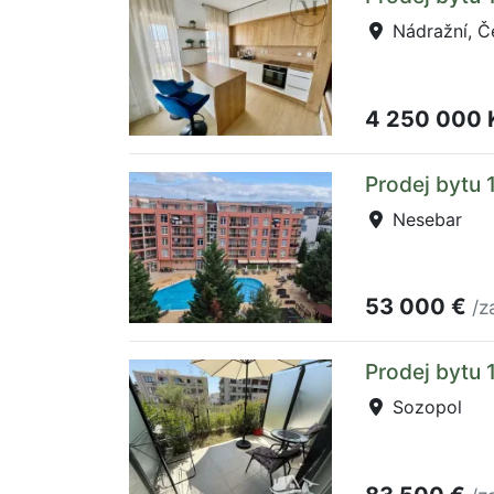
Nádražní, Č
4 250 000
Prodej bytu 
Nesebar
53 000 €
/z
Prodej bytu 
Sozopol