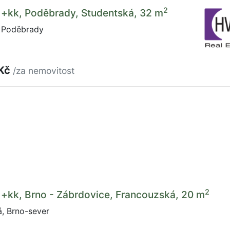
2
1+kk, Poděbrady, Studentská, 32 m
 Poděbrady
 Kč
/za nemovitost
2
1+kk, Brno - Zábrdovice, Francouzská, 20 m
, Brno-sever