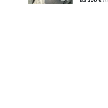
83 500 €
/z