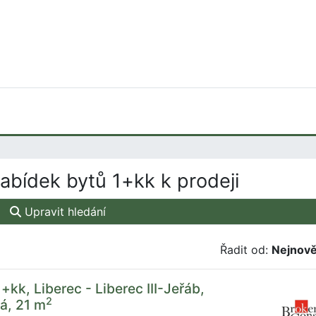
abídek bytů 1+kk k prodeji
Upravit hledání
Řadit od:
Nejnově
+kk, Liberec - Liberec III-Jeřáb,
2
á, 21 m