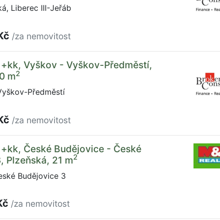
á, Liberec III-Jeřáb
 Kč
/za nemovitost
1+kk, Vyškov - Vyškov-Předměstí,
2
0 m
yškov-Předměstí
 Kč
/za nemovitost
1+kk, České Budějovice - České
2
, Plzeňská, 21 m
eské Budějovice 3
Kč
/za nemovitost