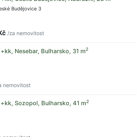
eské Budějovice 3
 Kč
/za nemovitost
2
1+kk, Nesebar, Bulharsko, 31 m
a nemovitost
2
1+kk, Sozopol, Bulharsko, 41 m