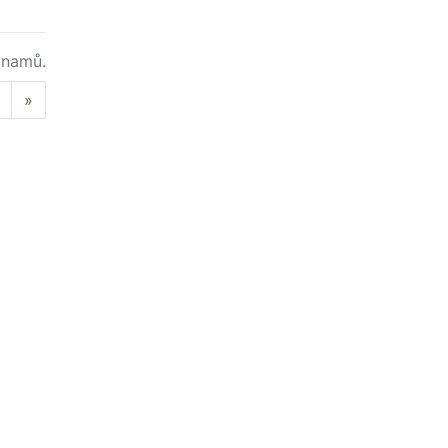
namů.
Next
»