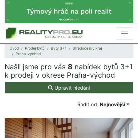
Úvod
Prodej bytů
Byty 3+1
Středočeský kraj
Praha-východ
Našli jsme pro vás
8
nabídek bytů 3+1
k prodeji v okrese Praha-východ
Upravit hledání
Řadit od:
Nejnovější