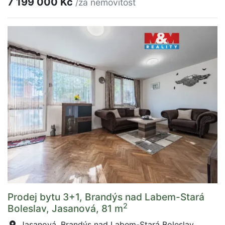
7 199 000 Kč
/za nemovitost
Prodej bytu 3+1, Brandýs nad Labem-Stará
2
Boleslav, Jasanová, 81 m
Jasanová, Brandýs nad Labem-Stará Boleslav