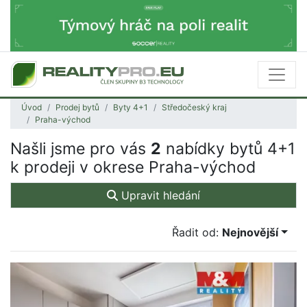
Úvod
Prodej bytů
Byty 4+1
Středočeský kraj
Praha-východ
Našli jsme pro vás
2
nabídky bytů 4+1
k prodeji v okrese Praha-východ
Upravit hledání
Řadit od:
Nejnovější