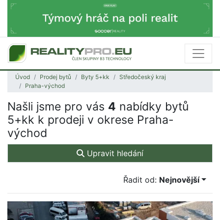
Úvod
Prodej bytů
Byty 5+kk
Středočeský kraj
Praha-východ
Našli jsme pro vás
4
nabídky bytů
5+kk k prodeji v okrese Praha-
východ
Upravit hledání
Řadit od:
Nejnovější