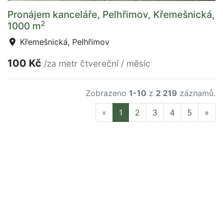
Pronájem kanceláře, Pelhřimov, Křemešnická,
2
1000 m
Křemešnická, Pelhřimov
100 Kč
/za metr čtvereční / měsíc
Zobrazeno
1-10
z
2 219
záznamů.
Previous
Nex
«
1
2
3
4
5
»