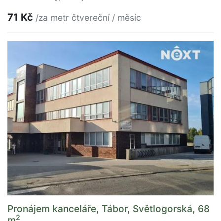
71 Kč
/za metr čtvereční / měsíc
Pronájem kanceláře, Tábor, Světlogorská, 68
2
m