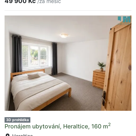
49 900 Kč
/za měsíc
3D prohlídka
2
Pronájem ubytování, Heraltice, 160 m
Heraltice