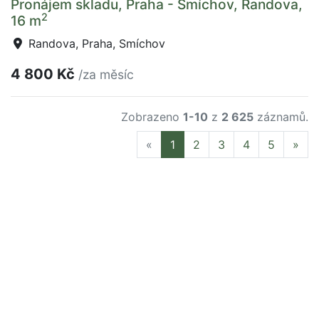
Pronájem skladu, Praha - Smíchov, Randova,
2
16 m
Randova, Praha, Smíchov
4 800 Kč
/za měsíc
Zobrazeno
1-10
z
2 625
záznamů.
Previous
Nex
«
1
2
3
4
5
»