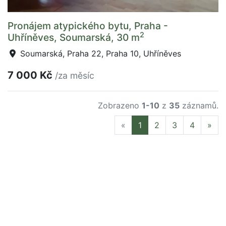
Pronájem atypického bytu, Praha -
2
Uhříněves, Soumarská, 30 m
Soumarská, Praha 22, Praha 10, Uhříněves
7 000 Kč
/za měsíc
Zobrazeno
1-10
z
35
záznamů.
Previous
Nex
«
1
2
3
4
»