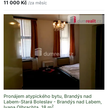
11 000 Kč
/za měsíc
Pronájem atypického bytu, Brandýs nad
Labem-Stará Boleslav - Brandýs nad Labem,
2
Ivana Olbrachta, 18 m