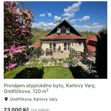
Pronájem atypického bytu, Karlovy Vary,
2
Ondříčkova, 120 m
Ondříčkova, Karlovy Vary
23 000 Kč
/za měsíc