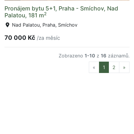
Pronájem bytu 5+1, Praha - Smíchov, Nad
2
Palatou, 181 m
Nad Palatou, Praha, Smíchov
70 000 Kč
/za měsíc
Zobrazeno
1-10
z
16
záznamů.
Previous
Nex
«
1
2
»