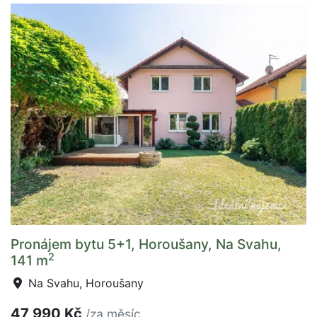
Pronájem bytu 5+1, Horoušany, Na Svahu,
2
141 m
Na Svahu, Horoušany
47 990 Kč
/za měsíc