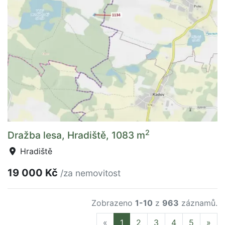
2
Dražba lesa, Hradiště, 1083 m
Hradiště
19 000 Kč
/za nemovitost
Zobrazeno
1-10
z
963
záznamů.
Previous
Nex
«
1
2
3
4
5
»