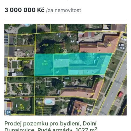
3 000 000 Kč
/za nemovitost
Prodej pozemku pro bydlení, Dolní
2
Dunajovice, Rudé armády, 1027 m