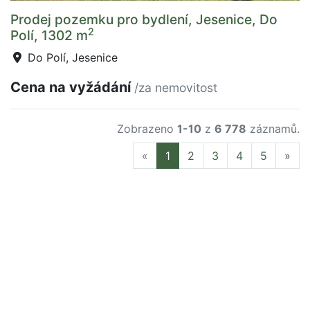
Prodej pozemku pro bydlení, Jesenice, Do
2
Polí, 1302 m
Do Polí, Jesenice
Cena na vyžádání
/za nemovitost
Zobrazeno
1-10
z
6 778
záznamů.
Previous
Nex
«
1
2
3
4
5
»