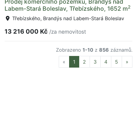
Prodej komerčního pozemku, Brandýs nad
2
Labem-Stará Boleslav, Třebízského, 1652 m
Třebízského, Brandýs nad Labem-Stará Boleslav
13 216 000 Kč
/za nemovitost
Zobrazeno
1-10
z
856
záznamů.
Previous
Nex
«
1
2
3
4
5
»