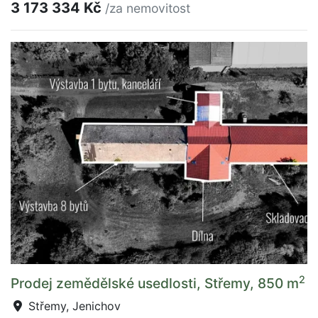
3 173 334 Kč
/za nemovitost
2
Prodej zemědělské usedlosti, Střemy, 850 m
Střemy, Jenichov