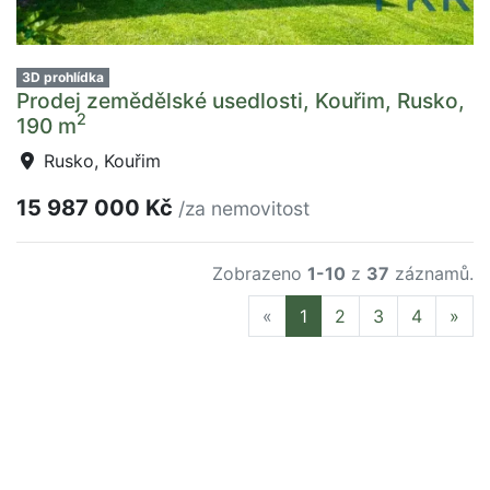
3D prohlídka
Prodej zemědělské usedlosti, Kouřim, Rusko,
2
190 m
Rusko, Kouřim
15 987 000 Kč
/za nemovitost
Zobrazeno
1-10
z
37
záznamů.
Previous
Nex
«
1
2
3
4
»