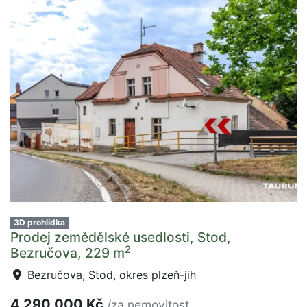
3D prohlídka
Prodej zemědělské usedlosti, Stod,
2
Bezručova, 229 m
Bezručova, Stod, okres plzeň-jih
4 290 000 Kč
/za nemovitost