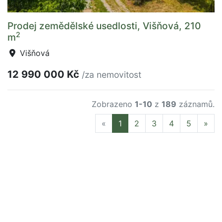
Prodej zemědělské usedlosti, Višňová, 210
2
m
Višňová
12 990 000 Kč
/za nemovitost
Zobrazeno
1-10
z
189
záznamů.
Previous
Nex
«
1
2
3
4
5
»