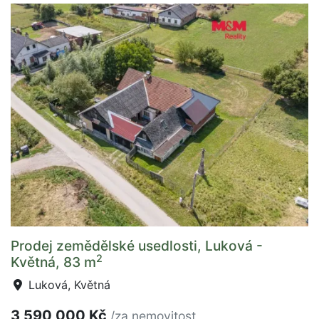
Prodej zemědělské usedlosti, Luková -
2
Květná, 83 m
Luková, Květná
3 590 000 Kč
/za nemovitost