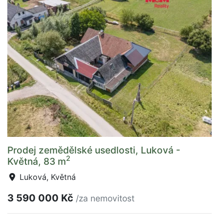
Prodej zemědělské usedlosti, Luková -
2
Květná, 83 m
Luková, Květná
3 590 000 Kč
/za nemovitost