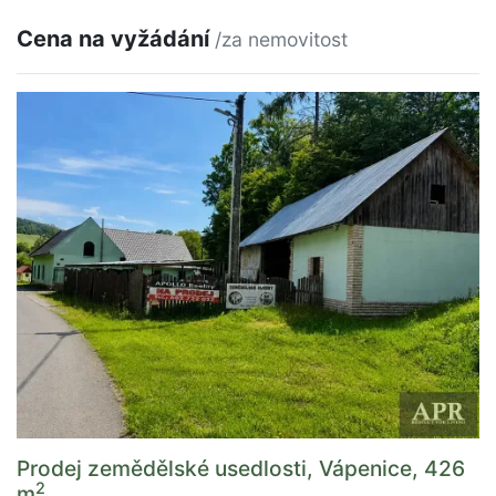
Cena na vyžádání
/za nemovitost
Prodej zemědělské usedlosti, Vápenice, 426
2
m