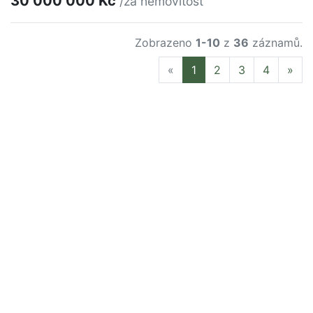
30 000 000 Kč
/za nemovitost
Zobrazeno
1-10
z
36
záznamů.
Previous
Nex
«
1
2
3
4
»