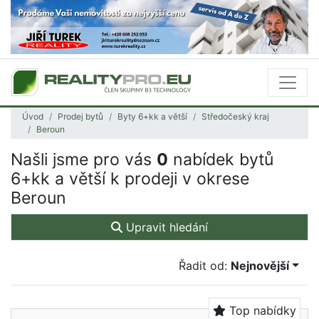
Úvod
Prodej bytů
Byty 6+kk a větší
Středočeský kraj
Beroun
Našli jsme pro vás
0
nabídek bytů
6+kk a větší k prodeji v okrese
Beroun
Upravit hledání
Řadit od:
Nejnovější
Top nabídky