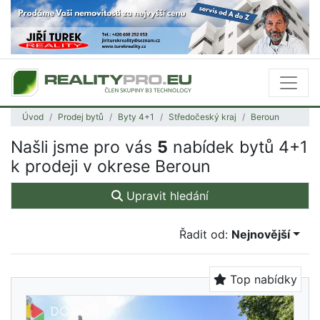
Úvod
Prodej bytů
Byty 4+1
Středočeský kraj
Beroun
Našli jsme pro vás
5
nabídek bytů 4+1
k prodeji v okrese Beroun
Upravit hledání
Řadit od:
Nejnovější
Top nabídky