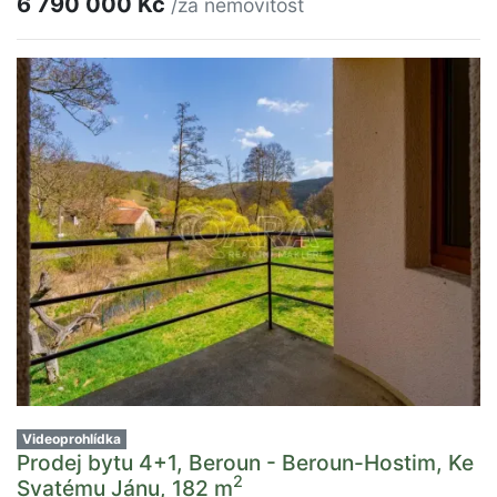
6 790 000 Kč
/za nemovitost
Videoprohlídka
Prodej bytu 4+1, Beroun - Beroun-Hostim, Ke
2
Svatému Jánu, 182 m