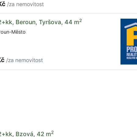
Kč
/za nemovitost
2
2+kk, Beroun, Tyršova, 44 m
roun-Město
Kč
/za nemovitost
2
 2+kk, Bzová, 42 m