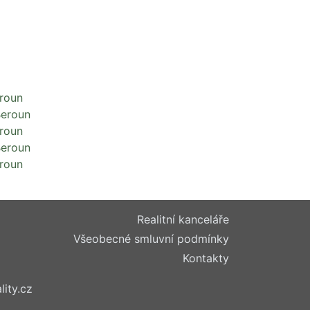
eroun
Beroun
eroun
Beroun
eroun
Realitní kanceláře
Všeobecné smluvní podmínky
Kontakty
lity.cz