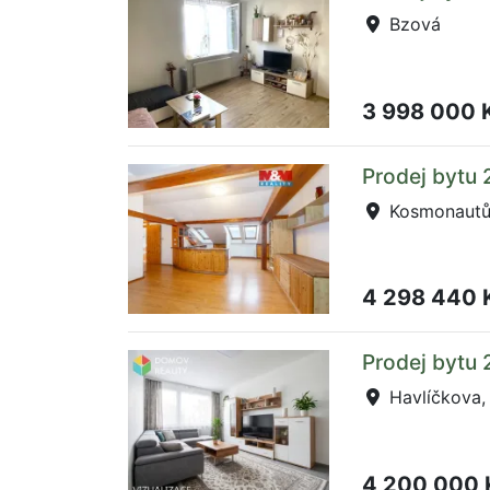
Bzová
3 998 000 
Prodej bytu
Kosmonautů,
4 298 440 
Prodej bytu 
Havlíčkova,
4 200 000