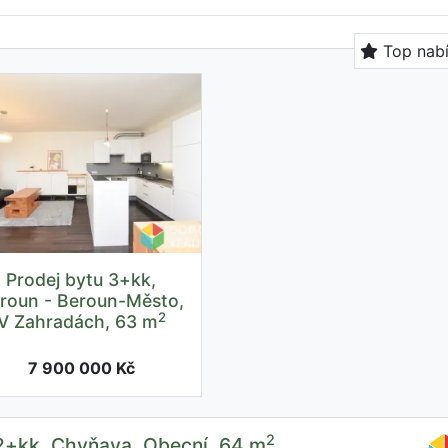
Top nab
Prodej bytu 3+kk,
roun - Beroun-Město,
2
V Zahradách, 63 m
7 900 000 Kč
2
 2+kk, Chyňava, Obecní, 64 m