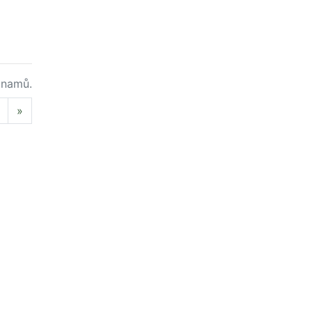
namů.
Next
»