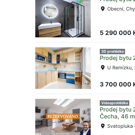
Obecní, Ch
5 290 000 
3D prohlídka
Prodej bytu 
U Remízku, 
3 700 000 
Videoprohlídka
Prodej bytu 
Čecha, 46 m
Svatopluka 