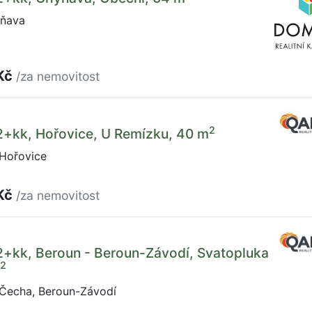
yňava
Kč
/za nemovitost
2
2+kk, Hořovice, U Remízku, 40 m
Hořovice
Kč
/za nemovitost
2+kk, Beroun - Beroun-Závodí, Svatopluka
2
Čecha, Beroun-Závodí