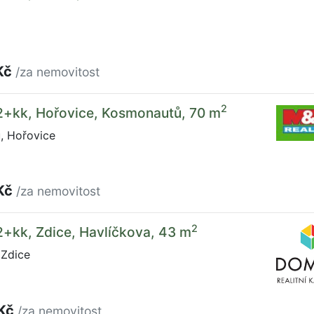
Kč
/za nemovitost
2
 2+kk, Hořovice, Kosmonautů, 70 m
 Hořovice
Kč
/za nemovitost
2
2+kk, Zdice, Havlíčkova, 43 m
 Zdice
 Kč
/za nemovitost