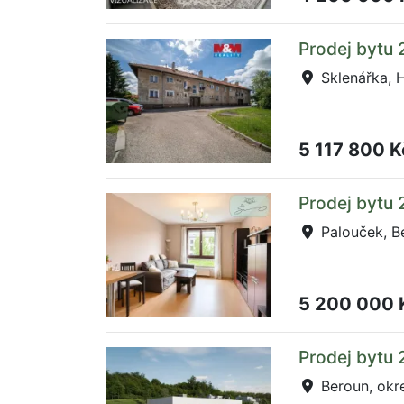
Prodej bytu 
Sklenářka, 
5 117 800 
Prodej bytu 
Palouček, B
5 200 000
Prodej bytu 
Beroun, okr