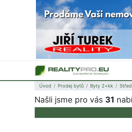
Úvod
Prodej bytů
Byty 2+kk
Střed
Našli jsme pro vás
31
nabí