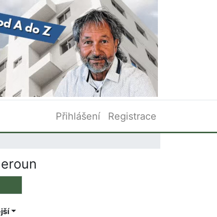
Přihlášení
Registrace
Beroun
jší