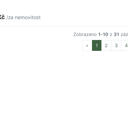
Kč
/za nemovitost
Zobrazeno
1-10
z
31
záz
Previous
«
1
2
3
4