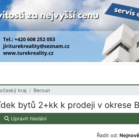
očeský kraj
Beroun
dek bytů 2+kk k prodeji v okrese 
Upravit hledání
Řadit od:
Nejnově