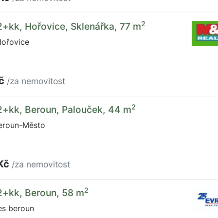
2
2+kk, Hořovice, Sklenářka, 77 m
Hořovice
Kč
/za nemovitost
2
2+kk, Beroun, Palouček, 44 m
eroun-Město
 Kč
/za nemovitost
2
2+kk, Beroun, 58 m
es beroun