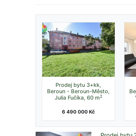
Prodej bytu 3+kk,
Beroun - Beroun-Město,
Be
2
Julia Fučíka, 60 m
6 490 000 Kč
Prodej bytu