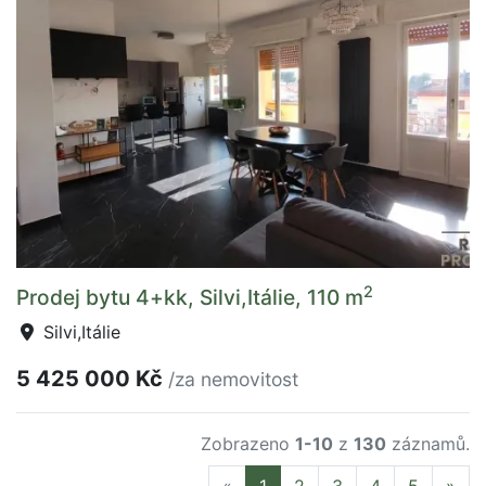
2
Prodej bytu 4+kk, Silvi,Itálie, 110 m
Silvi,Itálie
5 425 000 Kč
/za nemovitost
Zobrazeno
1-10
z
130
záznamů.
Previous
Nex