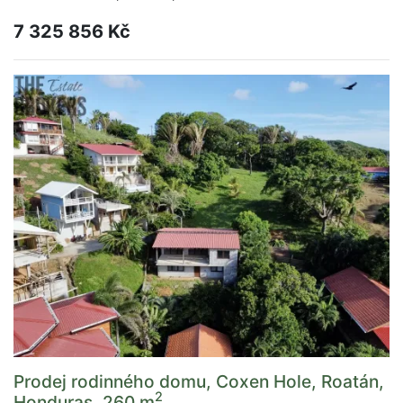
7 325 856 Kč
Prodej rodinného domu, Coxen Hole, Roatán,
2
Honduras, 260 m