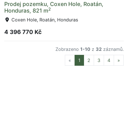
Prodej pozemku, Coxen Hole, Roatán,
2
Honduras, 821 m
Coxen Hole, Roatán, Honduras
4 396 770 Kč
Zobrazeno
1-10
z
32
záznamů.
Previous
Nex
«
1
2
3
4
»