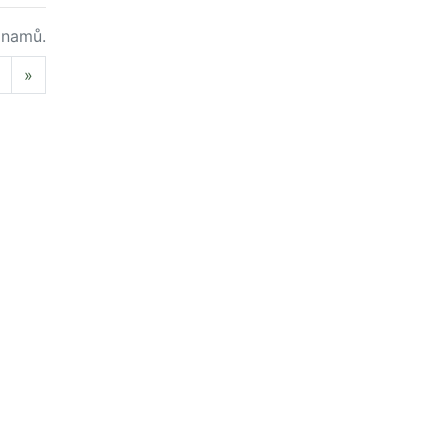
namů.
Next
»