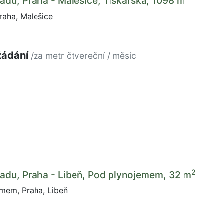
adu, Praha - Malešice, Tiskařská, 1098 m
raha, Malešice
žádání
/za metr čtvereční / měsíc
2
adu, Praha - Libeň, Pod plynojemem, 32 m
mem, Praha, Libeň