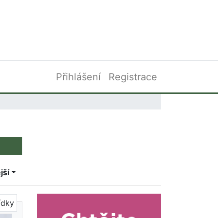
Přihlášení
Registrace
jší
ídky