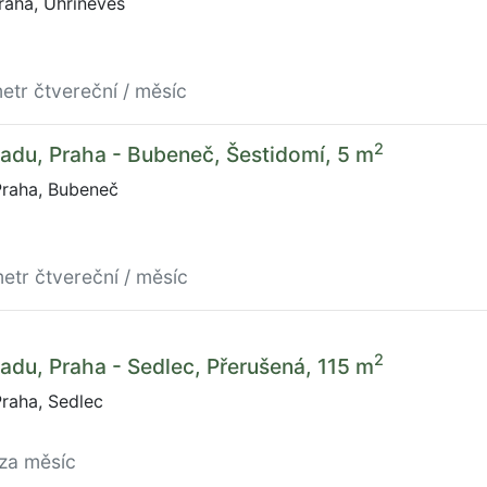
Praha, Uhříněves
etr čtvereční / měsíc
2
adu, Praha - Bubeneč, Šestidomí, 5 m
Praha, Bubeneč
etr čtvereční / měsíc
2
adu, Praha - Sedlec, Přerušená, 115 m
raha, Sedlec
/za měsíc