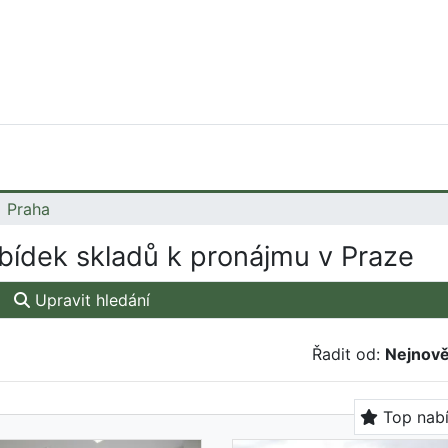
Praha
ídek skladů k pronájmu v Praze
Upravit hledání
Řadit od:
Nejnově
Top nab