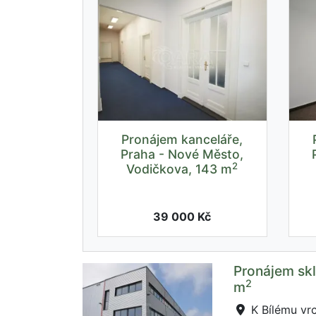
Pronájem kanceláře,
Praha - Nové Město,
2
Vodičkova, 143 m
39 000 Kč
Pronájem skl
2
m
K Bílému vrc