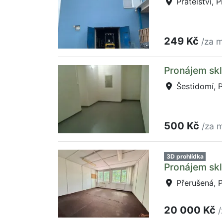
Přátelství, 
249 Kč
/za m
Pronájem skl
Šestidomí, 
500 Kč
/za m
3D prohlídka
Pronájem skl
Přerušená, P
20 000 Kč