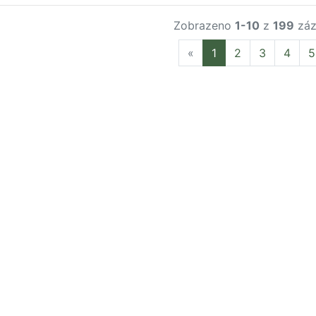
Zobrazeno
1-10
z
199
záz
Previous
«
1
2
3
4
5