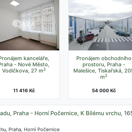
Pronájem kanceláře,
Pronájem obchodního
Praha - Nové Město,
prostoru, Praha -
2
Vodičkova, 27 m
Malešice, Tiskařská, 20
2
m
11 416 Kč
54 000 Kč
adu, Praha - Horní Počernice, K Bílému vrchu, 16
hu, Praha, Horní Počernice