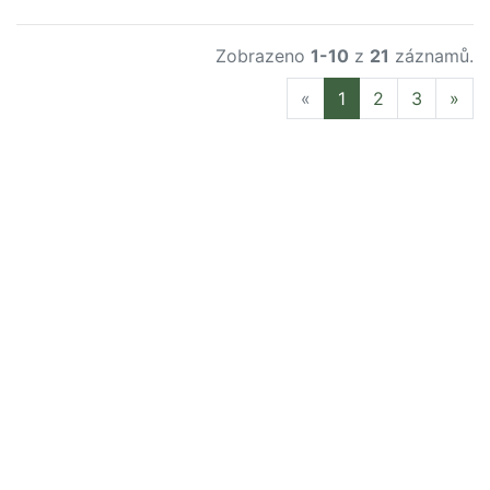
Zobrazeno
1-10
z
21
záznamů.
Previous
Nex
«
1
2
3
»