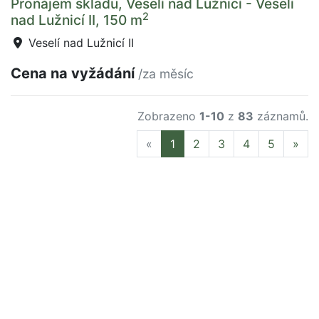
Pronájem skladu, Veselí nad Lužnicí - Veselí
2
nad Lužnicí II, 150 m
Veselí nad Lužnicí II
Cena na vyžádání
/za měsíc
Zobrazeno
1-10
z
83
záznamů.
Previous
Nex
«
1
2
3
4
5
»