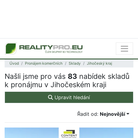
Úvod
Pronájem komerčních
Sklady
Jihočeský kraj
Našli jsme pro vás
83
nabídek skladů
k pronájmu v Jihočeském kraji
Upravit hledání
Řadit od:
Nejnovější