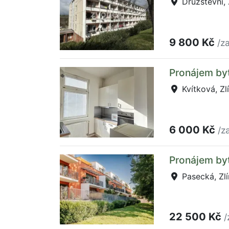
Družstevní, 
9 800 Kč
/z
Pronájem byt
Kvítková, Zl
6 000 Kč
/z
Pronájem byt
Pasecká, Zlí
22 500 Kč
/