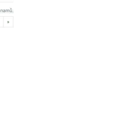
namů.
Next
»