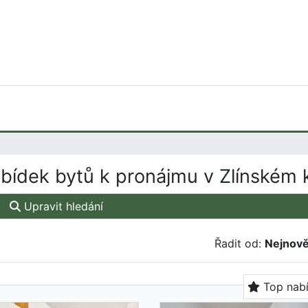
bídek bytů k pronájmu v Zlínském k
Upravit hledání
Řadit od:
Nejnově
Top nab