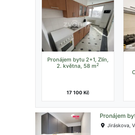
Pronájem bytu 2+1, Zlín,
2
2. května, 58 m
O
17 100 Kč
Pronájem byt
Jiráskova, V