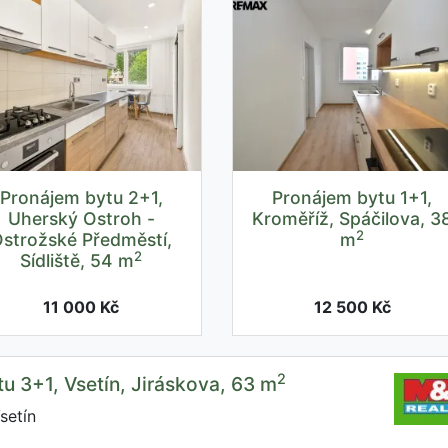
Pronájem bytu 2+1,
Pronájem bytu 1+1,
Uherský Ostroh -
Kroměříž, Spáčilova, 3
2
strožské Předměstí,
m
2
Sídliště, 54 m
11 000 Kč
12 500 Kč
2
u 3+1, Vsetín, Jiráskova, 63 m
setín