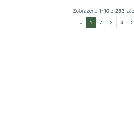
Zobrazeno
1-10
z
233
záz
Previous
«
1
2
3
4
5