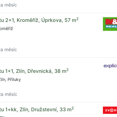
za měsíc
2
u 2+1, Kroměříž, Úprkova, 57 m
oměříž
za měsíc
2
u 1+1, Zlín, Dřevnická, 38 m
ín, Příluky
za měsíc
2
u 1+kk, Zlín, Družstevní, 33 m