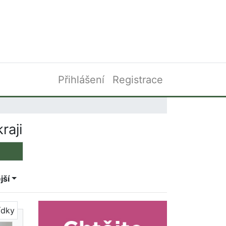
Přihlášení
Registrace
raji
jší
ídky