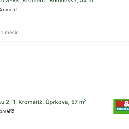
tu 3+kk, Kroměříž, Rumunská, 54 m
roměříž
za měsíc
2
u 2+1, Kroměříž, Úprkova, 57 m
oměříž