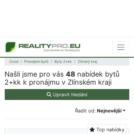
Úvod
Pronájem bytů
Byty 2+kk
Zlínský kraj
Našli jsme pro vás
48
nabídek bytů
2+kk k pronájmu v Zlínském kraji
Upravit hledání
Řadit od:
Nejnovější
Top nabídky