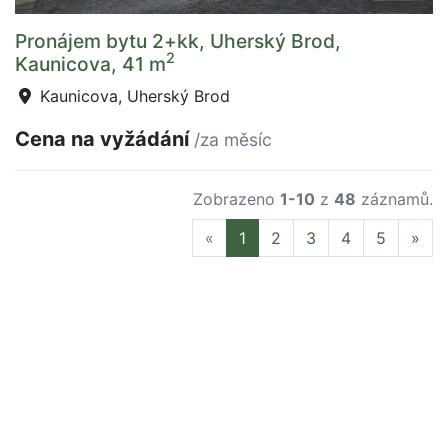
Pronájem bytu 2+kk, Uherský Brod,
2
Kaunicova, 41 m
Kaunicova, Uherský Brod
Cena na vyžádání
/za měsíc
Zobrazeno
1-10
z
48
záznamů.
Previous
Nex
«
1
2
3
4
5
»