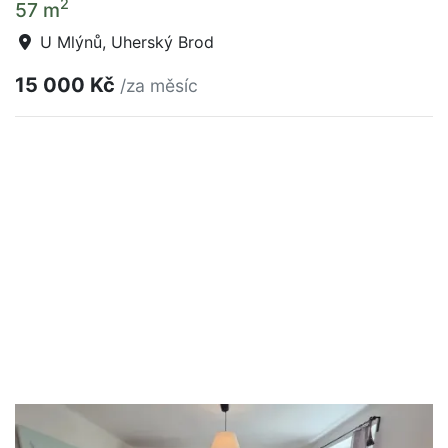
2
57 m
U Mlýnů, Uherský Brod
15 000 Kč
/za měsíc