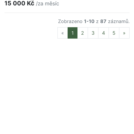
15 000 Kč
/za měsíc
Zobrazeno
1-10
z
87
záznamů.
Previous
Nex
«
1
2
3
4
5
»