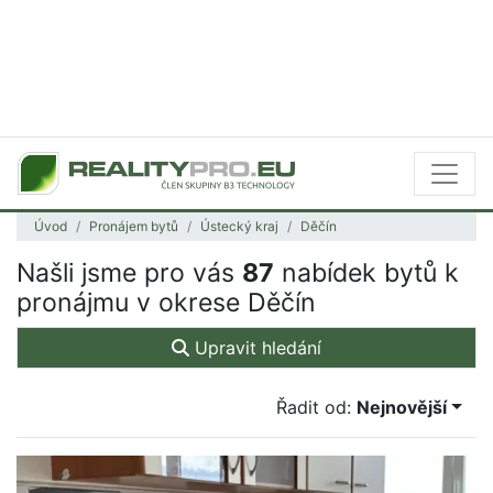
Úvod
Pronájem bytů
Ústecký kraj
Děčín
Našli jsme pro vás
87
nabídek bytů k
pronájmu v okrese Děčín
Upravit hledání
Řadit od:
Nejnovější