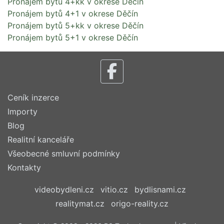
Pronájem bytů 4+kk v okrese Děčín
Pronájem bytů 4+1 v okrese Děčín
Pronájem bytů 5+kk v okrese Děčín
Pronájem bytů 5+1 v okrese Děčín
Ceník inzerce
Importy
Blog
Realitní kanceláře
Všeobecné smluvní podmínky
Kontakty
videobydleni.cz
vitio.cz
bydlisnami.cz
realitymat.cz
origo-reality.cz