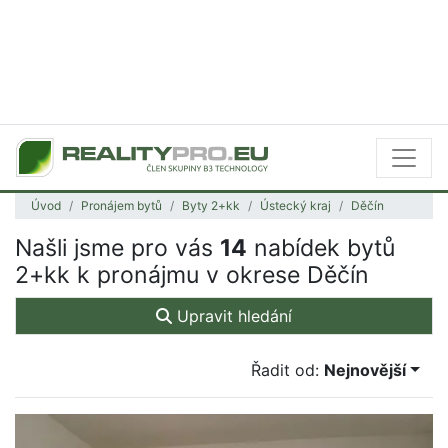
Úvod
Pronájem bytů
Byty 2+kk
Ústecký kraj
Děčín
Našli jsme pro vás
14
nabídek bytů
2+kk k pronájmu v okrese Děčín
Upravit hledání
Řadit od:
Nejnovější