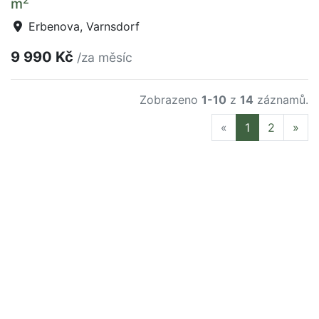
m
Erbenova, Varnsdorf
9 990 Kč
/za měsíc
Zobrazeno
1-10
z
14
záznamů.
Previous
Nex
«
1
2
»