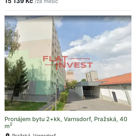
15 139 Kč
/za měsíc
Pronájem bytu 2+kk, Varnsdorf, Pražská, 40
2
m
Pražská, Varnsdorf