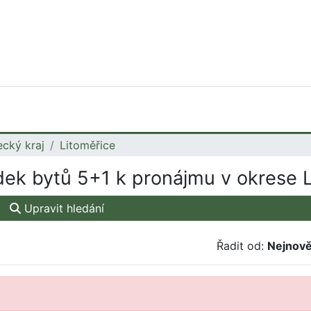
ecký kraj
Litoměřice
ek bytů 5+1 k pronájmu v okrese L
Upravit hledání
Řadit od:
Nejnově