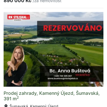
890 000 Kč
/za nemovitost
Prodej zahrady, Kamenný Újezd, Šumavská,
2
391 m
Šumavská, Kamenný Újezd