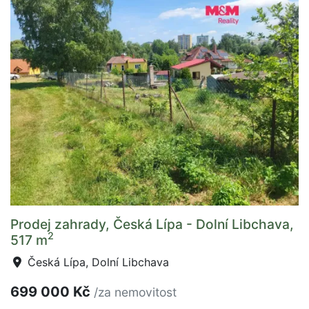
Prodej zahrady, Česká Lípa - Dolní Libchava,
2
517 m
Česká Lípa, Dolní Libchava
699 000 Kč
/za nemovitost