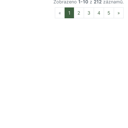
Zobrazeno
1-10
z
212
záznamů.
Previous
Nex
«
1
2
3
4
5
»