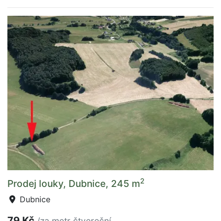
2
Prodej louky, Dubnice, 245 m
Dubnice
79 Kč
/za metr čtvereční