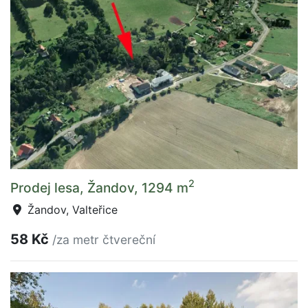
2
Prodej lesa, Žandov, 1294 m
Žandov, Valteřice
58 Kč
/za metr čtvereční