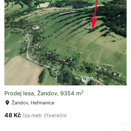
2
Prodej lesa, Žandov, 9354 m
Žandov, Heřmanice
48 Kč
/za metr čtvereční