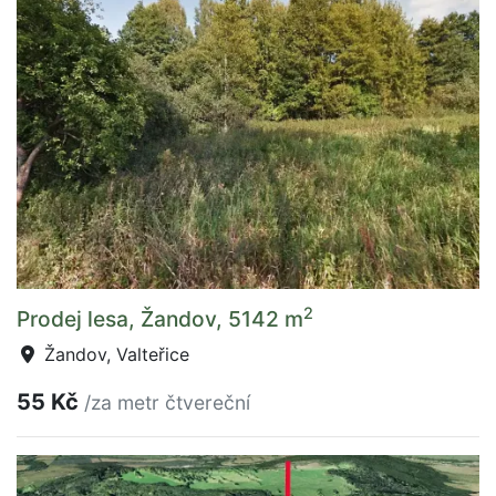
2
Prodej lesa, Žandov, 5142 m
Žandov, Valteřice
55 Kč
/za metr čtvereční