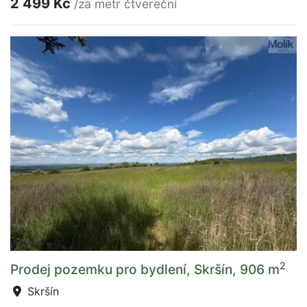
2 499 Kč
/za metr čtvereční
2
Prodej pozemku pro bydlení, Skršín, 906 m
Skršín