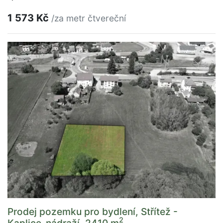
1 573 Kč
/za metr čtvereční
Prodej pozemku pro bydlení, Střítež -
2
Kaplice-nádraží, 2410 m