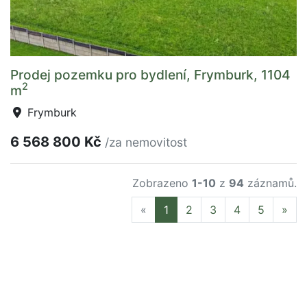
Prodej pozemku pro bydlení, Frymburk, 1104
2
m
Frymburk
6 568 800 Kč
/za nemovitost
Zobrazeno
1-10
z
94
záznamů.
Previous
Nex
«
1
2
3
4
5
»