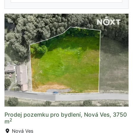
Prodej pozemku pro bydlení, Nová Ves, 3750
2
m
Nová Ves