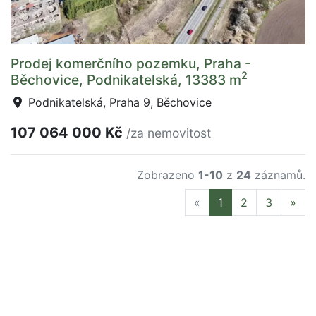
Prodej komerčního pozemku, Praha -
2
Běchovice, Podnikatelská, 13383 m
Podnikatelská, Praha 9, Běchovice
107 064 000 Kč
/za nemovitost
Zobrazeno
1-10
z
24
záznamů.
Previous
Nex
«
1
2
3
»