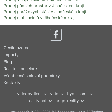
Prodej půdních prostor v Jihočeském kraji
Prodej garážových stání v Jihočeském kraji
Prodej mobilheimů v Jihočeském kraji
Ceník inzerce
Importy
Blog
Realitní kanceláře
Všeobecné smluvní podmínky
Kontakty
videobydleni.cz
vitio.cz
bydlisnami.cz
realitymat.cz
origo-reality.cz
Copyright © 2008 - 2026 B3 Technology, s.r.o. | Všechna