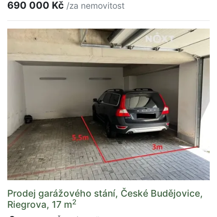
690 000 Kč
/za nemovitost
Prodej garážového stání, České Budějovice,
2
Riegrova, 17 m