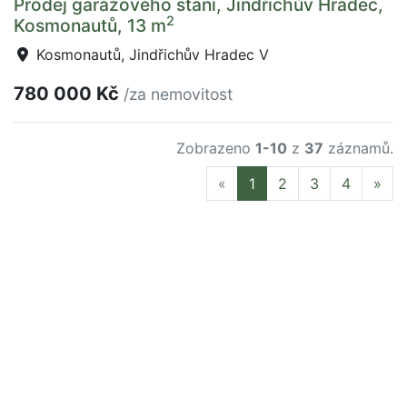
Prodej garážového stání, Jindřichův Hradec,
2
Kosmonautů, 13 m
Kosmonautů, Jindřichův Hradec V
780 000 Kč
/za nemovitost
Zobrazeno
1-10
z
37
záznamů.
Previous
Nex
«
1
2
3
4
»