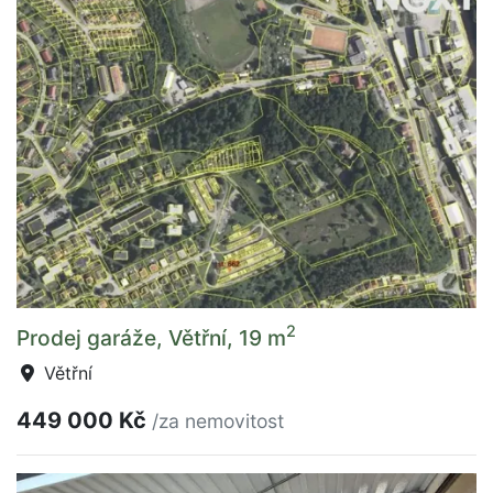
2
Prodej garáže, Větřní, 19 m
Větřní
449 000 Kč
/za nemovitost