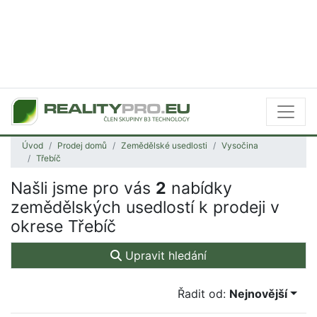
Úvod
Prodej domů
Zemědělské usedlosti
Vysočina
Třebíč
Našli jsme pro vás
2
nabídky
zemědělských usedlostí k prodeji v
okrese Třebíč
Upravit hledání
Řadit od:
Nejnovější