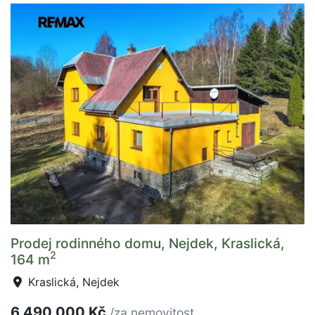
Prodej rodinného domu, Nejdek, Kraslická,
2
164 m
Kraslická, Nejdek
6 490 000 Kč
/za nemovitost