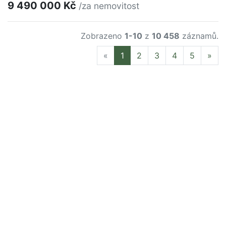
9 490 000 Kč
/za nemovitost
Zobrazeno
1-10
z
10 458
záznamů.
Previous
Nex
«
1
2
3
4
5
»