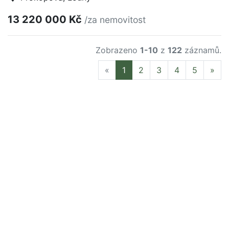
13 220 000 Kč
/za nemovitost
Zobrazeno
1-10
z
122
záznamů.
Previous
Nex
«
1
2
3
4
5
»