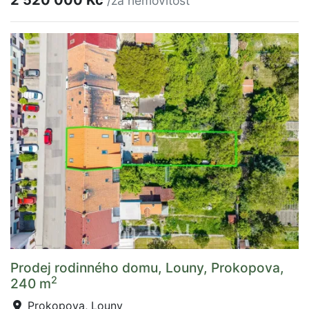
/za nemovitost
Prodej rodinného domu, Louny, Prokopova,
2
240 m
Prokopova, Louny