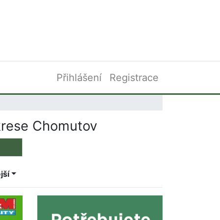
Přihlášení
Registrace
okrese Chomutov
jší