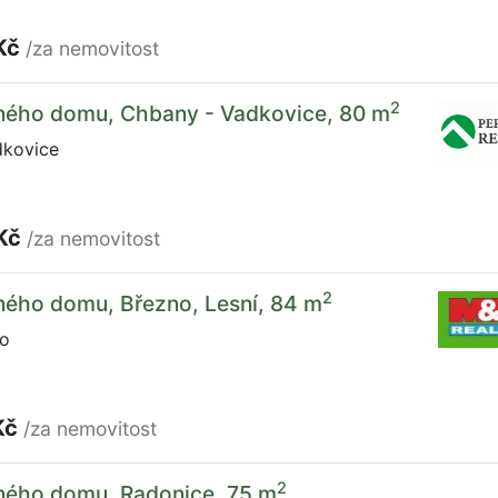
Kč
/za nemovitost
2
nného domu, Chbany - Vadkovice, 80 m
kovice
 Kč
/za nemovitost
2
ného domu, Březno, Lesní, 84 m
no
Kč
/za nemovitost
2
nného domu, Radonice, 75 m