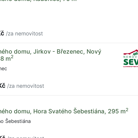
Kč
/za nemovitost
ného domu, Jirkov - Březenec, Nový
2
38 m
nec
Kč
/za nemovitost
2
nného domu, Hora Svatého Šebestiána, 295 m
o Šebestiána