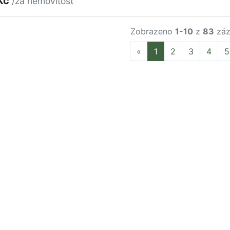
Kč
/za nemovitost
Zobrazeno
1-10
z
83
záz
Previous
«
1
2
3
4
5