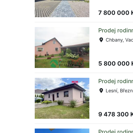
7 800 000 
Prodej rodi
Chbany, Vad
5 800 000
Prodej rodin
Lesní, Břez
9 478 300 
Prodej rodi