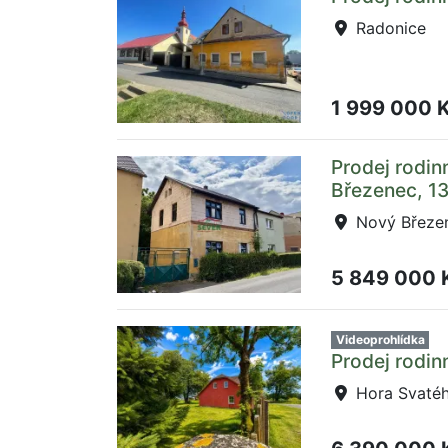
Radonice
1 999 000 
Prodej rodin
Březenec, 1
Nový Březe
5 849 000 
Videoprohlídka
Prodej rodi
Hora Svatéh