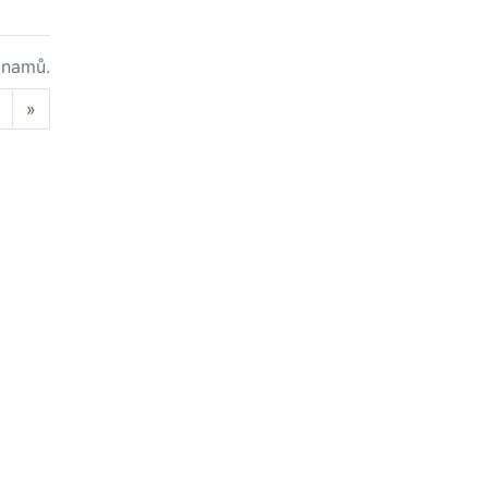
namů.
Next
»