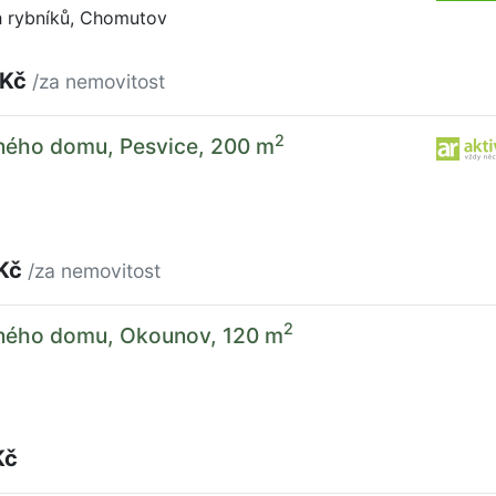
h rybníků, Chomutov
 Kč
/za nemovitost
2
nného domu, Pesvice, 200 m
 Kč
/za nemovitost
2
nného domu, Okounov, 120 m
Kč