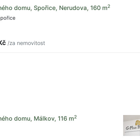
2
nného domu, Spořice, Nerudova, 160 m
pořice
 Kč
/za nemovitost
2
nného domu, Málkov, 116 m