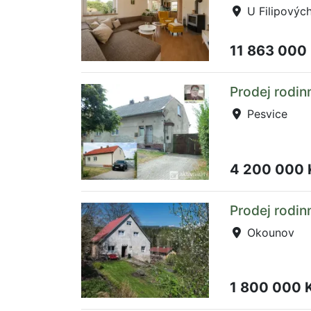
U Filipovýc
11 863 000
Prodej rodi
Pesvice
4 200 000
Prodej rodi
Okounov
1 800 000 