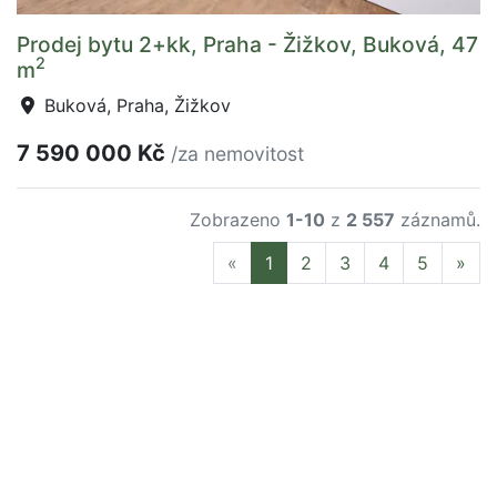
Prodej bytu 2+kk, Praha - Žižkov, Buková, 47
2
m
Buková, Praha, Žižkov
7 590 000 Kč
/za nemovitost
Zobrazeno
1-10
z
2 557
záznamů.
Previous
Nex
«
1
2
3
4
5
»